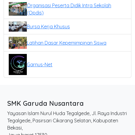
Organisasi Peserta Didik Intra Sekolah
(Opdis)
Bursa Kerja Khusus
Latihan Dasar Kepemimpinan Siswa
Garnus-Net
SMK Garuda Nusantara
Yayasan Islam Nurul Huda Tegalgede, Jl. Raya Industri
Tegalgede, Pasirsari Cikarang Selatan, Kabupaten
Bekasi,