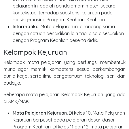
pelajaran ini adalah pendalamam materi secara
kontekstual terhadap substansi kejuruan pada
masing-masing Program Keahlian. Keahlian.
Informatika.
Mata pelajaran ini dirancang sama
dengan satuan pendidikan lain tapi bisa disesuaikan
dengan Program Keahlian peserta didik.
Kelompok Kejuruan
Kelompok mata pelajaran yang berfungsi membentuk
murid agar memiliki kompetensi sesuai perkembangan
dunia kerja, serta ilmu pengetahuan, teknologi, seni dan
budaya.
Beberapa mata pelajaran Kelompok Kejuruan yang ada
di SMK/MAK:
Mata Pelajaran Kejuruan.
Di kelas 10, Mata Pelajaran
Kejuruan berpusat pada pelajaran dasar-dasar
Program Keahlian. Di kelas 11 dan 12, mata pelajaran