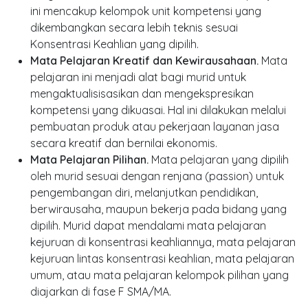
ini mencakup kelompok unit kompetensi yang
dikembangkan secara lebih teknis sesuai
Konsentrasi Keahlian yang dipilih.
Mata Pelajaran Kreatif dan Kewirausahaan.
Mata
pelajaran ini menjadi alat bagi murid untuk
mengaktualisisasikan dan mengekspresikan
kompetensi yang dikuasai. Hal ini dilakukan melalui
pembuatan produk atau pekerjaan layanan jasa
secara kreatif dan bernilai ekonomis.
Mata Pelajaran Pilihan.
Mata pelajaran yang dipilih
oleh murid sesuai dengan renjana (passion) untuk
pengembangan diri, melanjutkan pendidikan,
berwirausaha, maupun bekerja pada bidang yang
dipilih. Murid dapat mendalami mata pelajaran
kejuruan di konsentrasi keahliannya, mata pelajaran
kejuruan lintas konsentrasi keahlian, mata pelajaran
umum, atau mata pelajaran kelompok pilihan yang
diajarkan di fase F SMA/MA.