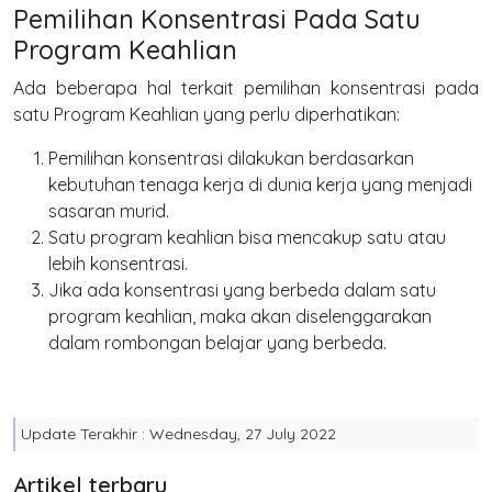
Pemilihan Konsentrasi Pada Satu
Program Keahlian
Ada beberapa hal terkait pemilihan konsentrasi pada
satu Program Keahlian yang perlu diperhatikan:
Pemilihan konsentrasi dilakukan berdasarkan
kebutuhan tenaga kerja di dunia kerja yang menjadi
sasaran murid.
Satu program keahlian bisa mencakup satu atau
lebih konsentrasi.
Jika ada konsentrasi yang berbeda dalam satu
program keahlian, maka akan diselenggarakan
dalam rombongan belajar yang berbeda.
Update Terakhir : Wednesday, 27 July 2022
Artikel terbaru